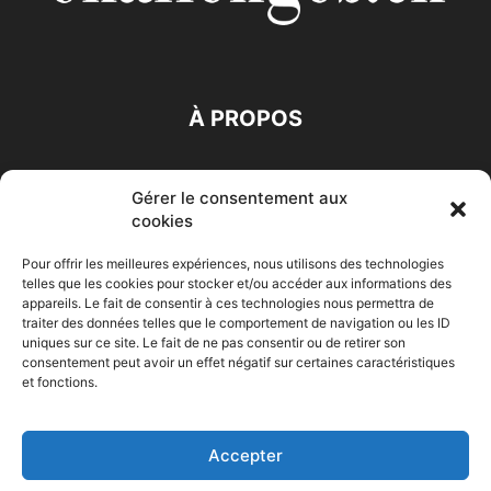
À PROPOS
SUIVEZ NOUS
Gérer le consentement aux
cookies
Pour offrir les meilleures expériences, nous utilisons des technologies
telles que les cookies pour stocker et/ou accéder aux informations des
appareils. Le fait de consentir à ces technologies nous permettra de
traiter des données telles que le comportement de navigation ou les ID
Accueil
Economie
Entreprises
Entrepreneur
Afrique
uniques sur ce site. Le fait de ne pas consentir ou de retirer son
consentement peut avoir un effet négatif sur certaines caractéristiques
Maghreb
M-Orient
Zone Euro
International
et fonctions.
HIGH-TECH
Auto-Moto
Accepter
© Challenges.tn By AAKOM.DIGITAL