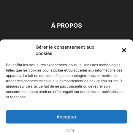
À PROPOS
SUIVEZ NOUS
Gérer le consentement aux
cookies
Pour offrir les meilleures expériences, nous utilisons des technologies
telles que les cookies pour stocker et/ou accéder aux informations des
appareils. Le fait de consentir à ces technologies nous permettra de
traiter des données telles que le comportement de navigation ou les ID
Accueil
Economie
Entreprises
Entrepreneur
Afrique
uniques sur ce site. Le fait de ne pas consentir ou de retirer son
consentement peut avoir un effet négatif sur certaines caractéristiques
Maghreb
M-Orient
Zone Euro
International
et fonctions.
HIGH-TECH
Auto-Moto
Accepter
© Challenges.tn By AAKOM.DIGITAL
Home