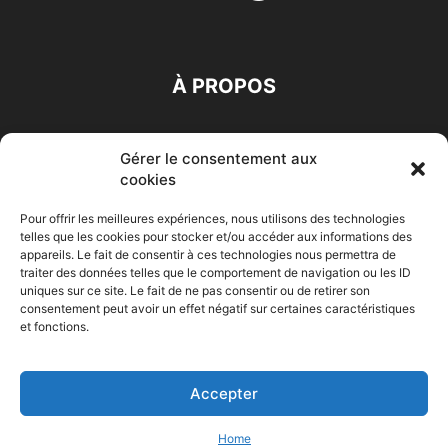
À PROPOS
SUIVEZ NOUS
Gérer le consentement aux
cookies
Pour offrir les meilleures expériences, nous utilisons des technologies
telles que les cookies pour stocker et/ou accéder aux informations des
appareils. Le fait de consentir à ces technologies nous permettra de
traiter des données telles que le comportement de navigation ou les ID
Accueil
Economie
Entreprises
Entrepreneur
Afrique
uniques sur ce site. Le fait de ne pas consentir ou de retirer son
consentement peut avoir un effet négatif sur certaines caractéristiques
Maghreb
M-Orient
Zone Euro
International
et fonctions.
HIGH-TECH
Auto-Moto
Accepter
© Challenges.tn By AAKOM.DIGITAL
Home