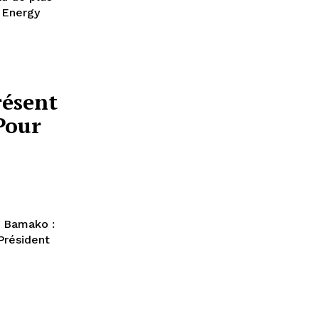
o Energy
résent
Pour
e Bamako :