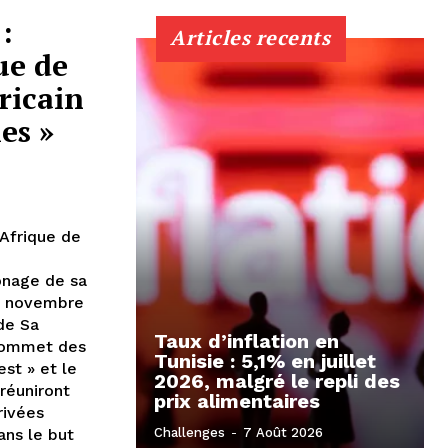
:
Articles recents
ue de
ricain
es »
Afrique de
onage de sa
9 novembre
de Sa
Taux d’inflation en
Sommet des
Tunisie : 5,1% en juillet
st » et le
2026, malgré le repli des
réuniront
prix alimentaires
rivées
ans le but
Challenges
-
7 Août 2026