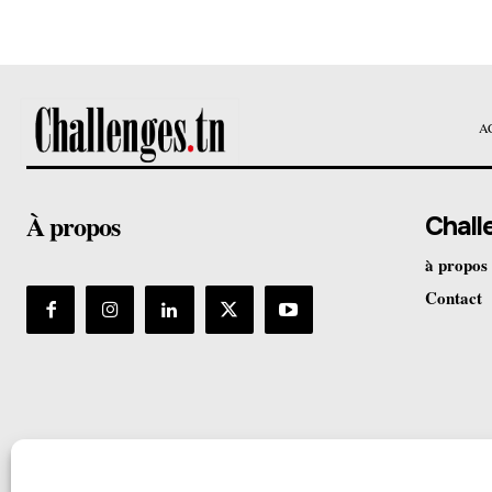
A
À propos
Chall
à propos
Contact