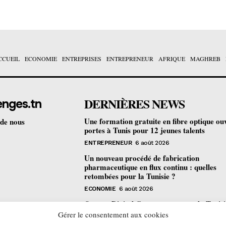
CCUEIL
ECONOMIE
ENTREPRISES
ENTREPRENEUR
AFRIQUE
MAGHREB
DERNIÈRES NEWS
enges.tn
Une formation gratuite en fibre optique ou
 de nous
portes à Tunis pour 12 jeunes talents
ENTREPRENEUR
6 août 2026
Un nouveau procédé de fabrication
pharmaceutique en flux continu : quelles
retombées pour la Tunisie ?
ECONOMIE
6 août 2026
Orange Digital Center : comment la Tunisi
devenue le laboratoire mondial de l’inclusi
Gérer le consentement aux cookies
numérique d’Orange