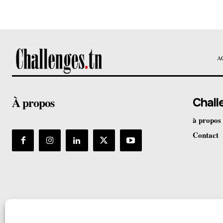
A
À propos
Chall
à propos
Contact