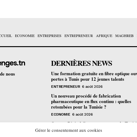
CCUEIL
ECONOMIE
ENTREPRISES
ENTREPRENEUR
AFRIQUE
MAGHREB
DERNIÈRES NEWS
enges.tn
Une formation gratuite en fibre optique ou
 de nous
portes à Tunis pour 12 jeunes talents
ENTREPRENEUR
6 août 2026
Un nouveau procédé de fabrication
pharmaceutique en flux continu : quelles
retombées pour la Tunisie ?
ECONOMIE
6 août 2026
Orange Digital Center : comment la Tunisi
devenue le laboratoire mondial de l’inclusi
Gérer le consentement aux cookies
numérique d’Orange