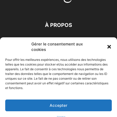
À PROPOS
SUIVEZ NOUS
Gérer le consentement aux
cookies
Pour offrir les meilleures expériences, nous utilisons des technologies
telles que les cookies pour stocker et/ou accéder aux informations des
appareils. Le fait de consentir à ces technologies nous permettra de
traiter des données telles que le comportement de navigation ou les ID
Accueil
Economie
Entreprises
Entrepreneur
Afrique
uniques sur ce site. Le fait de ne pas consentir ou de retirer son
consentement peut avoir un effet négatif sur certaines caractéristiques
Maghreb
M-Orient
Zone Euro
International
et fonctions.
HIGH-TECH
Auto-Moto
Accepter
© Challenges.tn By AAKOM.DIGITAL