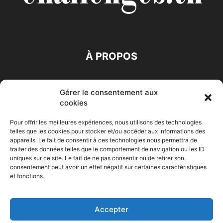
À PROPOS
SUIVEZ NOUS
Gérer le consentement aux
cookies
Pour offrir les meilleures expériences, nous utilisons des technologies
telles que les cookies pour stocker et/ou accéder aux informations des
appareils. Le fait de consentir à ces technologies nous permettra de
traiter des données telles que le comportement de navigation ou les ID
Accueil
Economie
Entreprises
Entrepreneur
Afrique
uniques sur ce site. Le fait de ne pas consentir ou de retirer son
consentement peut avoir un effet négatif sur certaines caractéristiques
Maghreb
M-Orient
Zone Euro
International
et fonctions.
HIGH-TECH
Auto-Moto
Accepter
© Challenges.tn By AAKOM.DIGITAL