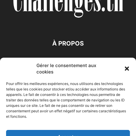
À PROPOS
SUIVEZ NOUS
Gérer le consentement aux
cookies
Pour offrir les meilleures expériences, nous utilisons des technologies
telles que les cookies pour stocker et/ou accéder aux informations des
appareils. Le fait de consentir à ces technologies nous permettra de
traiter des données telles que le comportement de navigation ou les ID
Accueil
Economie
Entreprises
Entrepreneur
Afrique
uniques sur ce site. Le fait de ne pas consentir ou de retirer son
consentement peut avoir un effet négatif sur certaines caractéristiques
Maghreb
M-Orient
Zone Euro
International
et fonctions.
HIGH-TECH
Auto-Moto