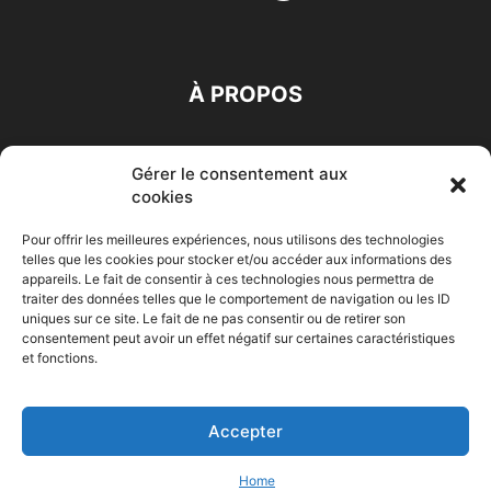
À PROPOS
SUIVEZ NOUS
Gérer le consentement aux
cookies
Pour offrir les meilleures expériences, nous utilisons des technologies
telles que les cookies pour stocker et/ou accéder aux informations des
appareils. Le fait de consentir à ces technologies nous permettra de
traiter des données telles que le comportement de navigation ou les ID
Accueil
Economie
Entreprises
Entrepreneur
Afrique
uniques sur ce site. Le fait de ne pas consentir ou de retirer son
consentement peut avoir un effet négatif sur certaines caractéristiques
Maghreb
M-Orient
Zone Euro
International
et fonctions.
HIGH-TECH
Auto-Moto
Accepter
© Challenges.tn By AAKOM.DIGITAL
Home