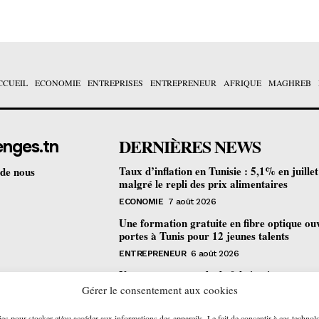
CCUEIL
ECONOMIE
ENTREPRISES
ENTREPRENEUR
AFRIQUE
MAGHREB
DERNIÈRES NEWS
enges.tn
Taux d’inflation en Tunisie : 5,1% en juille
 de nous
malgré le repli des prix alimentaires
ECONOMIE
7 août 2026
Une formation gratuite en fibre optique ou
portes à Tunis pour 12 jeunes talents
ENTREPRENEUR
6 août 2026
Un nouveau procédé de fabrication
pharmaceutique en flux continu : quelles
Gérer le consentement aux cookies
retombées pour la Tunisie ?
ies pour stocker et/ou accéder aux informations des appareils. Le fait de consentir à ces technol
ECONOMIE
6 août 2026