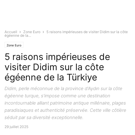
Accueil
Zone Euro
5 raisons impérieuses de visiter Didim sur la côte
égéenne de la...
Zone Euro
5 raisons impérieuses de
visiter Didim sur la côte
égéenne de la Türkiye
Didim, perle méconnue de la province d'Aydın sur la côte
égéenne turque, s'impose comme une destination
incontournable alliant patrimoine antique millénaire, plages
paradisiaques et authenticité préservée. Cette ville côtière
séduit par sa diversité exceptionnelle.
29 juillet 2025