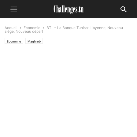
Accueil
Economie
BTL – La Banque Tuniso-Libyenne, Nouveau
siège, Nouveau départ
Economie
Maghreb