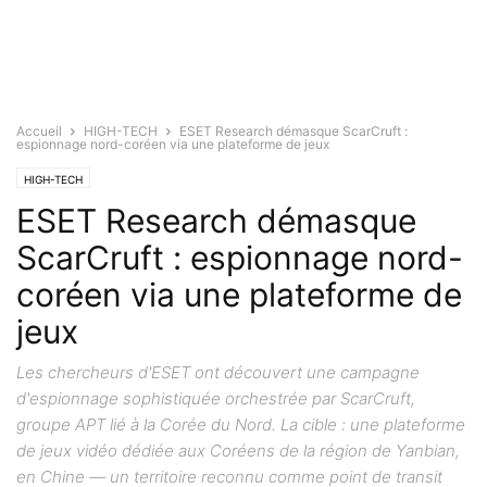
Accueil
HIGH-TECH
ESET Research démasque ScarCruft :
espionnage nord-coréen via une plateforme de jeux
HIGH-TECH
ESET Research démasque
ScarCruft : espionnage nord-
coréen via une plateforme de
jeux
Les chercheurs d'ESET ont découvert une campagne
d'espionnage sophistiquée orchestrée par ScarCruft,
groupe APT lié à la Corée du Nord. La cible : une plateforme
de jeux vidéo dédiée aux Coréens de la région de Yanbian,
en Chine — un territoire reconnu comme point de transit