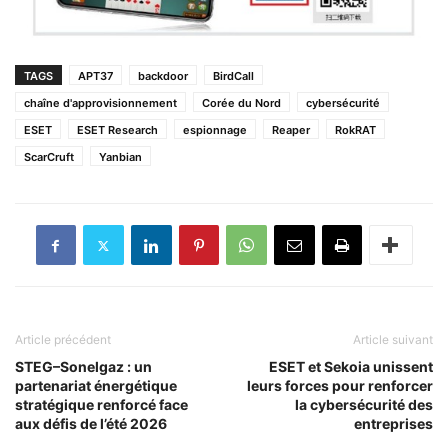
TAGS
APT37
backdoor
BirdCall
chaîne d'approvisionnement
Corée du Nord
cybersécurité
ESET
ESET Research
espionnage
Reaper
RokRAT
ScarCruft
Yanbian
Article précédent
Article suivant
STEG–Sonelgaz : un
ESET et Sekoia unissent
partenariat énergétique
leurs forces pour renforcer
stratégique renforcé face
la cybersécurité des
aux défis de l’été 2026
entreprises