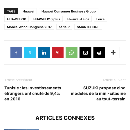
TAGS
Huawei
Huawei Consumer Business Group
HUAWEI P10
HUAWEI P10 plus
Hwawei-Leica
Leica
Mobile World Congress 2017
série P
SMARTPHONE
Article précédent
Article suivant
Tunisie : les investissements
SUZUKI propose cinq
étrangers ont chuté de 9,4%
modèles de la mini-citadine
en 2016
au tout-terrain
ARTICLES CONNEXES