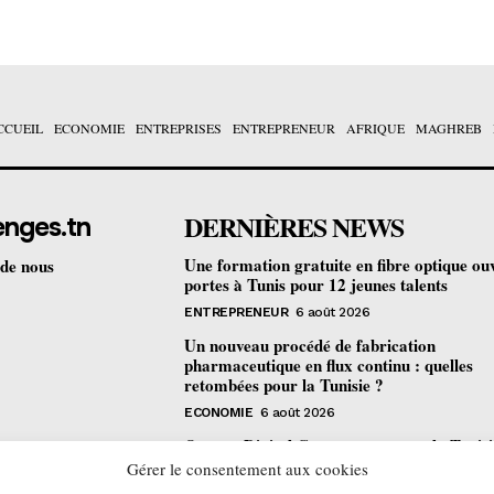
CCUEIL
ECONOMIE
ENTREPRISES
ENTREPRENEUR
AFRIQUE
MAGHREB
DERNIÈRES NEWS
enges.tn
Une formation gratuite en fibre optique ou
 de nous
portes à Tunis pour 12 jeunes talents
ENTREPRENEUR
6 août 2026
Un nouveau procédé de fabrication
pharmaceutique en flux continu : quelles
retombées pour la Tunisie ?
ECONOMIE
6 août 2026
Orange Digital Center : comment la Tunisi
devenue le laboratoire mondial de l’inclusi
Gérer le consentement aux cookies
numérique d’Orange