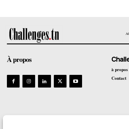
A
À propos
Chall
à propos
Contact