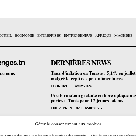
CCUEIL
ECONOMIE
ENTREPRISES
ENTREPRENEUR
AFRIQUE
MAGHREB
DERNIÈRES NEWS
enges.tn
Taux d’inflation en Tunisie : 5,1% en juille
 de nous
malgré le repli des prix alimentaires
ECONOMIE
7 août 2026
Une formation gratuite en fibre optique ou
portes à Tunis pour 12 jeunes talents
ENTREPRENEUR
6 août 2026
Un nouveau procédé de fabrication
pharmaceutique en flux continu : quelles
Gérer le consentement aux cookies
retombées pour la Tunisie ?
ies pour stocker et/ou accéder aux informations des appareils. Le fait de consentir à ces technol
ECONOMIE
6 août 2026