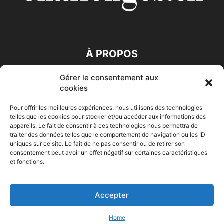
À PROPOS
Gérer le consentement aux
SUIVEZ NOUS
cookies
Pour offrir les meilleures expériences, nous utilisons des technologies
telles que les cookies pour stocker et/ou accéder aux informations des
appareils. Le fait de consentir à ces technologies nous permettra de
traiter des données telles que le comportement de navigation ou les ID
uniques sur ce site. Le fait de ne pas consentir ou de retirer son
consentement peut avoir un effet négatif sur certaines caractéristiques
Accueil
Economie
Entreprises
Entrepreneur
Afrique
et fonctions.
Maghreb
M-Orient
Zone Euro
International
HIGH-TECH
Auto-Moto
Accepter
© Challenges.tn By AAKOM.DIGITAL
Home