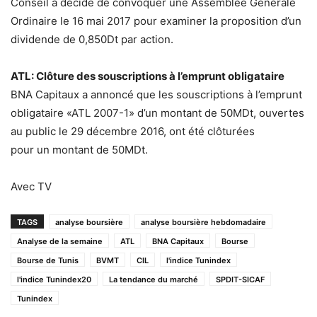
Conseil a décidé de convoquer une Assemblée Générale
Ordinaire le 16 mai 2017 pour examiner la proposition d’un
dividende de 0,850Dt par action.
ATL: Clôture des souscriptions à l’emprunt obligataire
BNA Capitaux a annoncé que les souscriptions à l’emprunt
obligataire «ATL 2007-1» d’un montant de 50MDt, ouvertes
au public le 29 décembre 2016, ont été clôturées
pour un montant de 50MDt.
Avec TV
TAGS
analyse boursière
analyse boursière hebdomadaire
Analyse de la semaine
ATL
BNA Capitaux
Bourse
Bourse de Tunis
BVMT
CIL
l'indice Tunindex
l'indice Tunindex20
La tendance du marché
SPDIT-SICAF
Tunindex