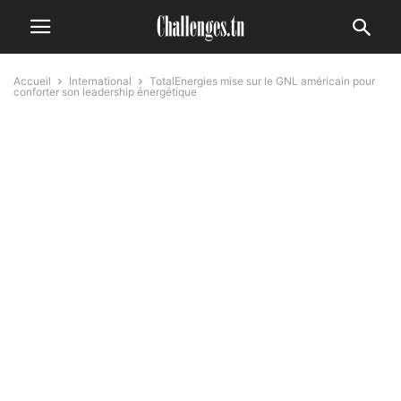
Accueil
International
TotalEnergies mise sur le GNL américain pour
conforter son leadership énergétique