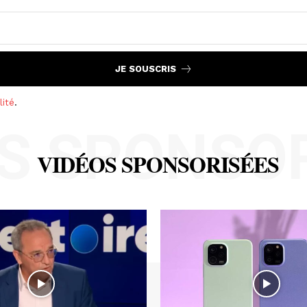
JE SOUSCRIS
lité
.
S SPONSO
VIDÉOS SPONSORISÉES