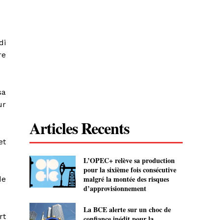
di
re
sa
ur
Articles Recents
et
L’OPEC+ relève sa production
pour la sixième fois consécutive
malgré la montée des risques
de
d’approvisionnement
La BCE alerte sur un choc de
rt
confiance inédit pour la