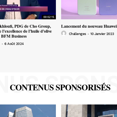
00:02:15
khloufi, PDG de Cho Group,
Lancement du nouveau Huawei
 l’excellence de l’huile d’olive
Challenges
-
10 Janvier 2023
r BFM Business
s
-
6 Août 2024
NUS SPONS
CONTENUS SPONSORISÉS