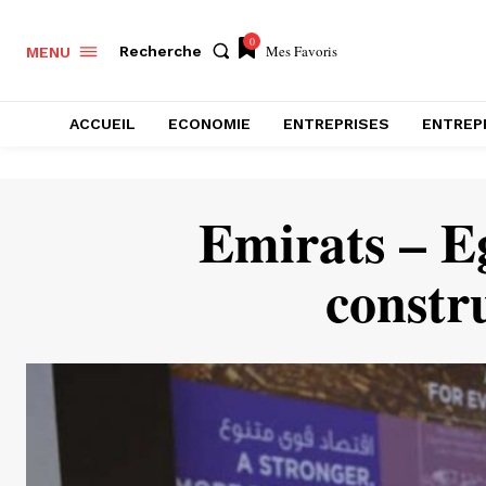
0
Mes Favoris
Recherche
MENU
ACCUEIL
ECONOMIE
ENTREPRISES
ENTREP
Emirats – Eg
constr