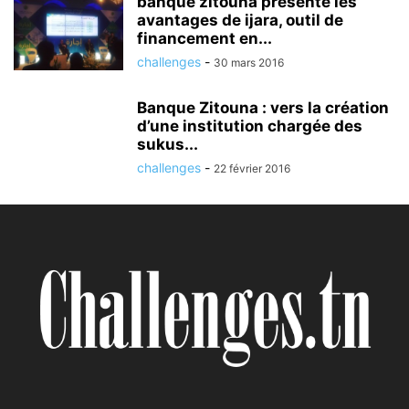
banque zitouna présente les
avantages de ijara, outil de
financement en...
challenges
-
30 mars 2016
Banque Zitouna : vers la création
d’une institution chargée des
sukus...
challenges
-
22 février 2016