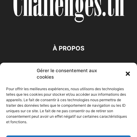
À PROPOS
SUIVEZ NOUS
Gérer le consentement aux
cookies
Pour offrir les meilleures expériences, nous utilisons des technologies
telles que les cookies pour stocker et/ou accéder aux informations des
appareils. Le fait de consentir à ces technologies nous permettra de
traiter des données telles que le comportement de navigation ou les ID
Accueil
Economie
Entreprises
Entrepreneur
Afrique
uniques sur ce site. Le fait de ne pas consentir ou de retirer son
consentement peut avoir un effet négatif sur certaines caractéristiques
Maghreb
M-Orient
Zone Euro
International
et fonctions.
HIGH-TECH
Auto-Moto