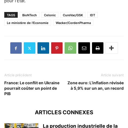
pour l’Etat.
TAGS
BioNTech
Celonic
CureVac/GSK
IDT
Le ministère de l’Economie
Wacker/CordenPharma
Article précédent
Article suivant
France: Le conflit en Ukraine
Zone euro: L’inflation révisée
pourrait coûter un point de
à 5,9% sur un an, un record
PIB
ARTICLES CONNEXES
La production industrielle de la