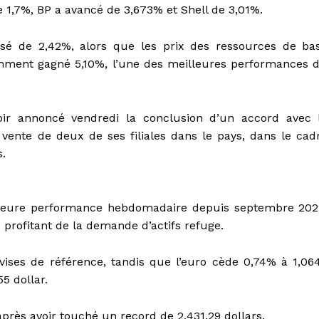
e 1,7%, BP a avancé de 3,673% et Shell de 3,01%.
sé de 2,42%, alors que les prix des ressources de ba
amment gagné 5,10%, l’une des meilleures performances 
oir annoncé vendredi la conclusion d’un accord avec 
nte de deux de ses filiales dans le pays, dans le cad
s.
eilleure performance hebdomadaire depuis septembre 202
s profitant de la demande d’actifs refuge.
ises de référence, tandis que l’euro cède 0,74% à 1,06
55 dollar.
 après avoir touché un record de 2.431,29 dollars.