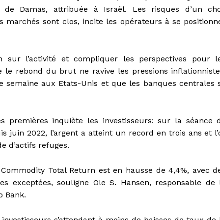
de Damas, attribuée à Israël. Les risques d’un ch
s marchés sont clos, incite les opérateurs à se positionn
n sur l’activité et compliquer les perspectives pour l
 le rebond du brut ne ravive les pressions inflationniste
te semaine aux Etats-Unis et que les banques centrales 
 premières inquiète les investisseurs: sur la séance 
 juin 2022, l’argent a atteint un record en trois ans et l’
 d’actifs refuges.
g Commodity Total Return est en hausse de 4,4%, avec d
les exceptées, souligne Ole S. Hansen, responsable de 
o Bank.
 investisseurs s’attendant à moins de baisses de taux de 