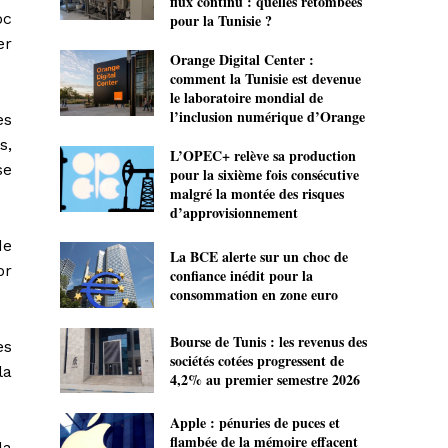
flux continu : quelles retombées
oc
pour la Tunisie ?
er
Orange Digital Center :
comment la Tunisie est devenue
le laboratoire mondial de
l’inclusion numérique d’Orange
es
s,
L’OPEC+ relève sa production
se
pour la sixième fois consécutive
malgré la montée des risques
d’approvisionnement
de
La BCE alerte sur un choc de
or
confiance inédit pour la
consommation en zone euro
Bourse de Tunis : les revenus des
es
sociétés cotées progressent de
la
4,2% au premier semestre 2026
Apple : pénuries de puces et
flambée de la mémoire effacent
la