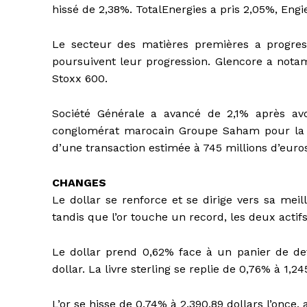
hissé de 2,38%. TotalEnergies a pris 2,05%, Engi
Le secteur des matières premières a progres
poursuivent leur progression. Glencore a not
Stoxx 600.
Société Générale a avancé de 2,1% après av
conglomérat marocain Groupe Saham pour la ve
d’une transaction estimée à 745 millions d’euro
CHANGES
Le dollar se renforce et se dirige vers sa m
tandis que l’or touche un record, les deux actif
Le dollar prend 0,62% face à un panier de dev
dollar. La livre sterling se replie de 0,76% à 1,24
L’or se hisse de 0,74% à 2.390,89 dollars l’once,