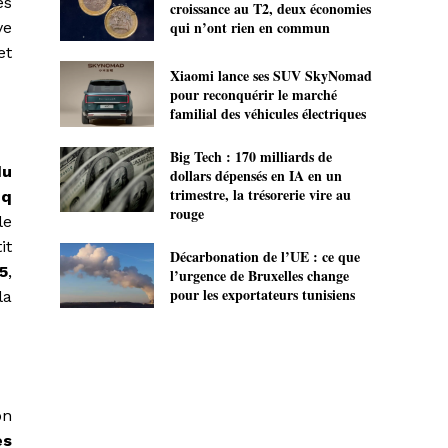
es
croissance au T2, deux économies
qui n’ont rien en commun
ve
et
Xiaomi lance ses SUV SkyNomad
pour reconquérir le marché
familial des véhicules électriques
Big Tech : 170 milliards de
du
dollars dépensés en IA en un
trimestre, la trésorerie vire au
nq
rouge
le
it
Décarbonation de l’UE : ce que
5
,
l’urgence de Bruxelles change
pour les exportateurs tunisiens
la
on
es