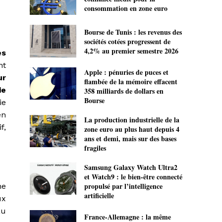
consommation en zone euro
Bourse de Tunis : les revenus des
sociétés cotées progressent de
4,2% au premier semestre 2026
es
nt
Apple : pénuries de puces et
ur
flambée de la mémoire effacent
ie
358 milliards de dollars en
Bourse
ie
en
La production industrielle de la
f,
zone euro au plus haut depuis 4
ans et demi, mais sur des bases
fragiles
Samsung Galaxy Watch Ultra2
et Watch9 : le bien-être connecté
propulsé par l’intelligence
ne
artificielle
x
au
France-Allemagne : la même