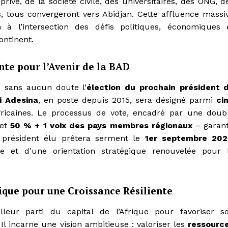
ivé, de la société civile, des universitaires, des ONG, d
, tous convergeront vers Abidjan. Cette affluence massi
 à l’intersection des défis politiques, économiques 
ontinent.
nte pour l’Avenir de la BAD
 sans aucun doute l’
élection du prochain président 
 Adesina
, en poste depuis 2015, sera désigné parmi
ci
fricaines. Le processus de vote, encadré par une doub
et
50 % + 1 voix des pays membres régionaux
– garant
e président élu prêtera serment le
1er septembre 202
 et d’une orientation stratégique renouvelée pour 
gique pour une Croissance Résiliente
eur parti du capital de l’Afrique pour favoriser s
Il incarne une vision ambitieuse : valoriser les
ressourc