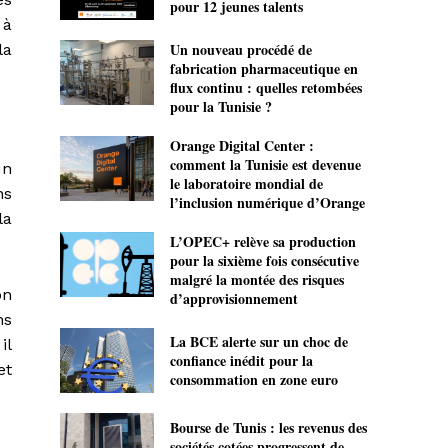
pour 12 jeunes talents
 à
Un nouveau procédé de
la
fabrication pharmaceutique en
flux continu : quelles retombées
pour la Tunisie ?
Orange Digital Center :
comment la Tunisie est devenue
un
le laboratoire mondial de
ns
l’inclusion numérique d’Orange
la
L’OPEC+ relève sa production
pour la sixième fois consécutive
malgré la montée des risques
on
d’approvisionnement
ns
La BCE alerte sur un choc de
il
confiance inédit pour la
et
consommation en zone euro
Bourse de Tunis : les revenus des
sociétés cotées progressent de