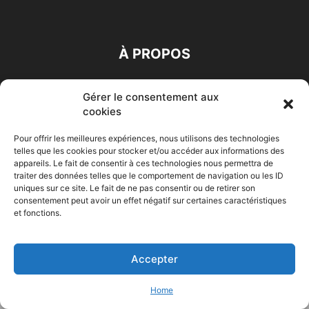
À PROPOS
SUIVEZ NOUS
Gérer le consentement aux
cookies
Pour offrir les meilleures expériences, nous utilisons des technologies
telles que les cookies pour stocker et/ou accéder aux informations des
appareils. Le fait de consentir à ces technologies nous permettra de
traiter des données telles que le comportement de navigation ou les ID
uniques sur ce site. Le fait de ne pas consentir ou de retirer son
Accueil
Economie
Entreprises
Entrepreneur
Afrique
consentement peut avoir un effet négatif sur certaines caractéristiques
et fonctions.
Maghreb
M-Orient
Zone Euro
International
HIGH-TECH
Auto-Moto
Accepter
© Challenges.tn By AAKOM.DIGITAL
Home