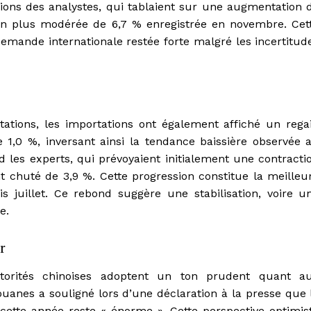
ions des analystes, qui tablaient sur une augmentation 
ion plus modérée de 6,7 % enregistrée en novembre. Cet
emande internationale restée forte malgré les incertitud
tions, les importations ont également affiché un rega
 1,0 %, inversant ainsi la tendance baissière observée 
 les experts, qui prévoyaient initialement une contracti
t chuté de 3,9 %. Cette progression constitue la meilleu
 juillet. Ce rebond suggère une stabilisation, voire u
e.
r
utorités chinoises adoptent un ton prudent quant a
uanes a souligné lors d’une déclaration à la presse que 
cette année reste « énorme ». Cette perspective optimis