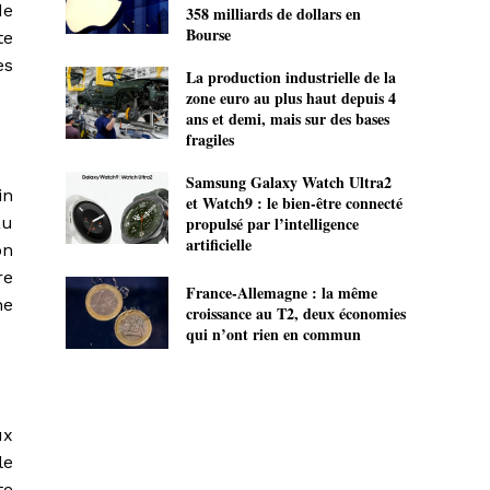
de
358 milliards de dollars en
Bourse
te
es
La production industrielle de la
zone euro au plus haut depuis 4
ans et demi, mais sur des bases
fragiles
Samsung Galaxy Watch Ultra2
in
et Watch9 : le bien-être connecté
au
propulsé par l’intelligence
artificielle
on
re
France-Allemagne : la même
ne
croissance au T2, deux économies
qui n’ont rien en commun
ux
le
te