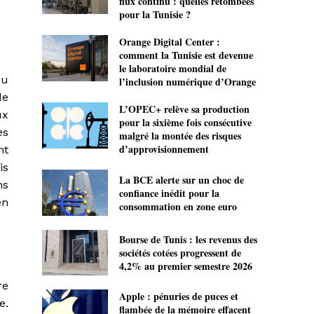
flux continu : quelles retombées
pour la Tunisie ?
Orange Digital Center :
comment la Tunisie est devenue
le laboratoire mondial de
du
l’inclusion numérique d’Orange
de
L’OPEC+ relève sa production
ux
pour la sixième fois consécutive
es
malgré la montée des risques
d’approvisionnement
nt
is
La BCE alerte sur un choc de
ns
confiance inédit pour la
en
consommation en zone euro
Bourse de Tunis : les revenus des
sociétés cotées progressent de
4,2% au premier semestre 2026
re
Apple : pénuries de puces et
e.
flambée de la mémoire effacent