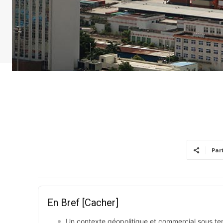
Par
En Bref
[Cacher]
Un contexte géopolitique et commercial sous te