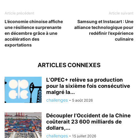
Article précédent
Article suivant
L’économie chinoise affiche
Samsung et Instacart : Une
une résilience surprenante
alliance technologique pour
en décembre grâce à une
redéfinir l’expérience
accélération des
culinaire
exportations
ARTICLES CONNEXES
L’OPEC+ relève sa production
pour la sixième fois consécutive
malgré la...
challenges
-
5 août 2026
Découpler l’Occident de la Chine
coûterait 23 600 milliards de
dollars,...
challenges
-
15 juillet 2026