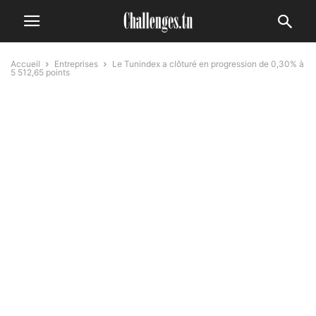
Accueil
Entreprises
Le Tunindex a clôturé en progression de 0,30% à
5 512,65 points