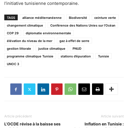
l’initiative tunisienne contemporaine.
TAGS
alliance méditerranéenne
Biodiversité
ceinture verte
changement climatique
Conférence des Nations Unies sur l’Océan
COP 29
diplomatie environnementale
élévation du niveau de la mer
gaz à effet de serre
gestion littorale
justice climatique
PNUD
programme climatique Tunisie
stations d’épuration
Tunisie
UNOC 3
Article précédent
Article suivant
L’OCDE révise à la baisse ses
Inflation en Tunisie :