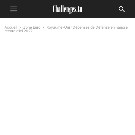
Accueil
Zone Euro
Royaume-Uni : Dépenses de Défense en hausse
record d’ici 2027