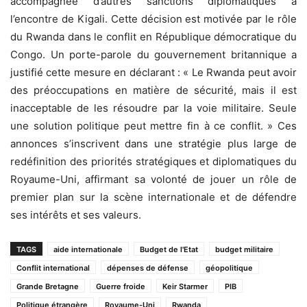
accompagnée d’autres sanctions diplomatiques à
l’encontre de Kigali. Cette décision est motivée par le rôle
du Rwanda dans le conflit en République démocratique du
Congo. Un porte-parole du gouvernement britannique a
justifié cette mesure en déclarant : « Le Rwanda peut avoir
des préoccupations en matière de sécurité, mais il est
inacceptable de les résoudre par la voie militaire. Seule
une solution politique peut mettre fin à ce conflit. » Ces
annonces s’inscrivent dans une stratégie plus large de
redéfinition des priorités stratégiques et diplomatiques du
Royaume-Uni, affirmant sa volonté de jouer un rôle de
premier plan sur la scène internationale et de défendre
ses intérêts et ses valeurs.
TAGS
aide internationale
Budget de l'Etat
budget militaire
Conflit international
dépenses de défense
géopolitique
Grande Bretagne
Guerre froide
Keir Starmer
PIB
Politique étrangère
Royaume-Uni
Rwanda